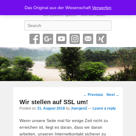
Geno62-SONIC
Das Original aus der Wissenschaft
Verwerfen
Die Zukunft spüren – feel the future
Search
Post
←
Previous
Next
→
navigation
Wir stellen auf SSL um!
Posted on
31. August 2018
by
JuergenZ
—
Leave a reply
Wenn unsere Seite mal für einige Zeit nicht zu
erreichen ist, liegt es daran, dass wir daran
arbeiten, unseren Internetkontakt sicherer zu