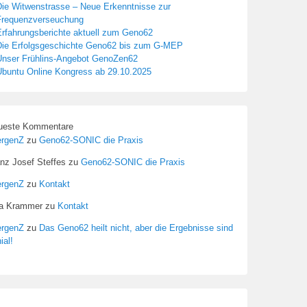
Die Witwenstrasse – Neue Erkenntnisse zur
Frequenzverseuchung
Erfahrungsberichte aktuell zum Geno62
Die Erfolgsgeschichte Geno62 bis zum G-MEP
Unser Frühlins-Angebot GenoZen62
Ubuntu Online Kongress ab 29.10.2025
ueste Kommentare
ergenZ
zu
Geno62-SONIC die Praxis
nz Josef Steffes
zu
Geno62-SONIC die Praxis
ergenZ
zu
Kontakt
sa Krammer
zu
Kontakt
ergenZ
zu
Das Geno62 heilt nicht, aber die Ergebnisse sind
ial!