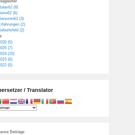
lagwörter
ulax62 (8)
Geno62 (6)
Genozen62 (3)
rfahrungen (2)
eburtsfeld (2)
r
026 (5)
025 (7)
024 (10)
023 (6)
022 (5)
ersetzer / Translator
este Beiträge