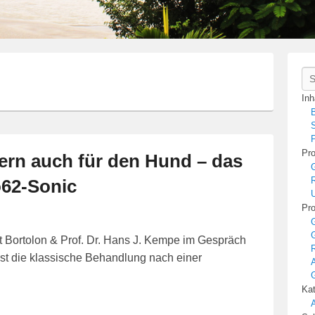
Se
Inh
B
S
P
Pro
dern auch für den Hund – das
R
62-Sonic
U
Pro
t Bortolon & Prof. Dr. Hans J. Kempe im Gespräch
R
 ist die klassische Behandlung nach einer
A
Kat
A