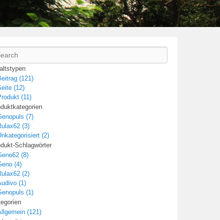
arch
altstypen
eitrag (121)
eite (12)
rodukt (11)
duktkategorien
Genopuls (7)
ulax62 (3)
nkategorisiert (2)
dukt-Schlagwörter
Geno62 (8)
Geno (4)
ulax62 (2)
udivo (1)
Genopuls (1)
egorien
llgemein (121)