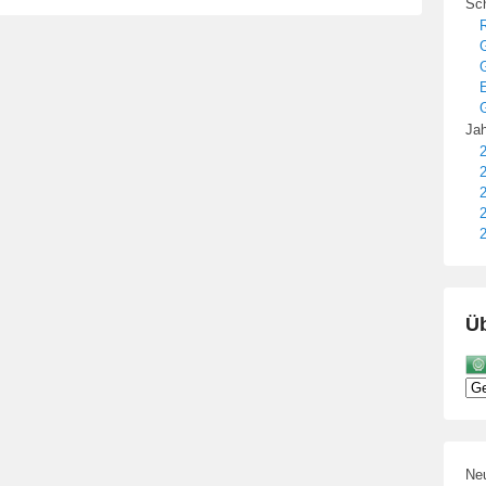
Sch
R
E
G
Jah
2
2
2
2
2
Üb
Neu