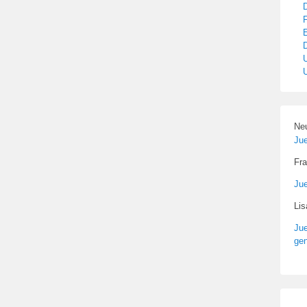
Ne
Ju
Fra
Ju
Li
Ju
gen