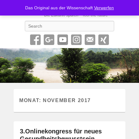
Geno62-SONIC
Das Original aus der Wissenschaft
Verwerfen
Die Zukunft spüren – feel the future
Search
MONAT:
NOVEMBER 2017
3.Onlinekongress für neues
Gesundheitsbewusstsein