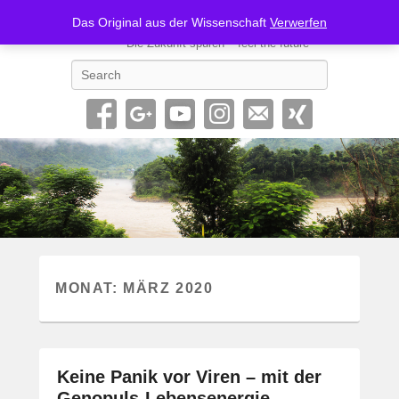
Geno62-SONIC
Das Original aus der Wissenschaft
Verwerfen
Die Zukunft spüren – feel the future
Search
MONAT:
MÄRZ 2020
Keine Panik vor Viren – mit der
Genopuls-Lebensenergie