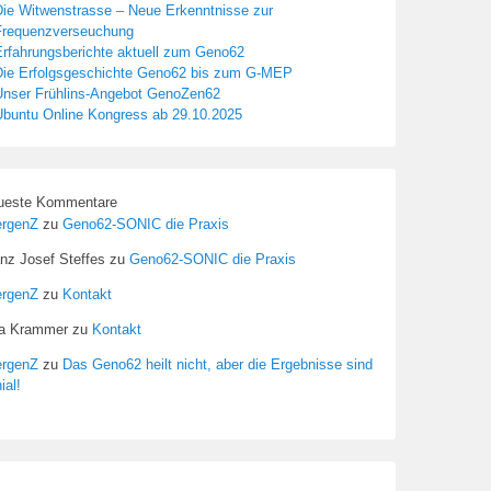
Die Witwenstrasse – Neue Erkenntnisse zur
Frequenzverseuchung
Erfahrungsberichte aktuell zum Geno62
Die Erfolgsgeschichte Geno62 bis zum G-MEP
Unser Frühlins-Angebot GenoZen62
Ubuntu Online Kongress ab 29.10.2025
ueste Kommentare
ergenZ
zu
Geno62-SONIC die Praxis
nz Josef Steffes
zu
Geno62-SONIC die Praxis
ergenZ
zu
Kontakt
sa Krammer
zu
Kontakt
ergenZ
zu
Das Geno62 heilt nicht, aber die Ergebnisse sind
ial!