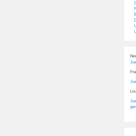
Ne
Ju
Fra
Ju
Li
Ju
gen