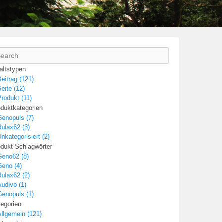
arch
altstypen
eitrag (121)
eite (12)
rodukt (11)
duktkategorien
Genopuls (7)
ulax62 (3)
nkategorisiert (2)
dukt-Schlagwörter
Geno62 (8)
Geno (4)
ulax62 (2)
udivo (1)
Genopuls (1)
egorien
llgemein (121)