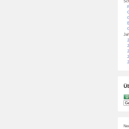
Sch
R
E
G
Jah
2
2
2
2
2
Üb
Neu