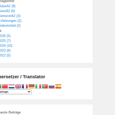
lagwörter
ulax62 (8)
Geno62 (6)
Genozen62 (3)
rfahrungen (2)
eburtsfeld (2)
r
026 (5)
025 (7)
024 (10)
023 (6)
022 (5)
ersetzer / Translator
este Beiträge