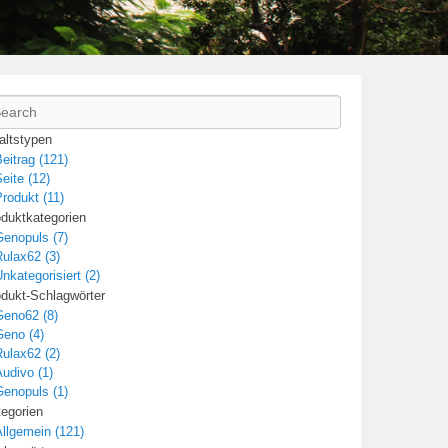
arch
altstypen
eitrag (121)
eite (12)
rodukt (11)
duktkategorien
Genopuls (7)
ulax62 (3)
nkategorisiert (2)
dukt-Schlagwörter
Geno62 (8)
Geno (4)
ulax62 (2)
udivo (1)
Genopuls (1)
egorien
llgemein (121)