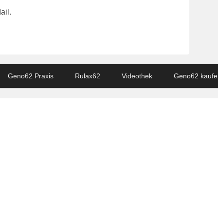
ail.
Geno62 Praxis
Rulax62
Videothek
Geno62 kaufe