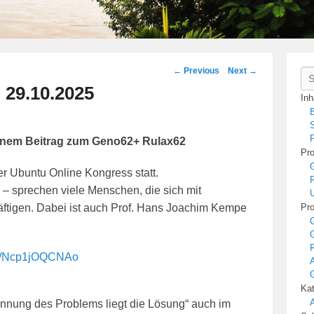
Post
←
Previous
Next
→
Se
navigation
 29.10.2025
Inh
B
S
P
einem Beitrag zum Geno62+ Rulax62
Pro
r Ubuntu Online Kongress statt.
R
– sprechen viele Menschen, die sich mit
U
äftigen. Dabei ist auch Prof. Hans Joachim Kempe
Pro
R
.be/Ncp1jOQCNAo
A
Kat
A
ennung des Problems liegt die Lösung“ auch im