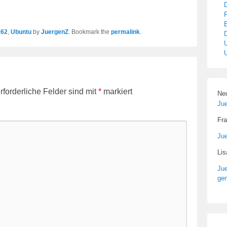
x62
,
Ubuntu
by
JuergenZ
. Bookmark the
permalink
.
rforderliche Felder sind mit
*
markiert
Ne
Ju
Fra
Ju
Li
Ju
gen