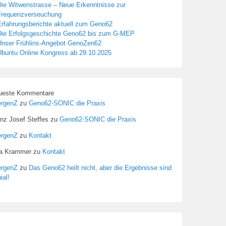
Die Witwenstrasse – Neue Erkenntnisse zur
Frequenzverseuchung
Erfahrungsberichte aktuell zum Geno62
Die Erfolgsgeschichte Geno62 bis zum G-MEP
Unser Frühlins-Angebot GenoZen62
Ubuntu Online Kongress ab 29.10.2025
ueste Kommentare
ergenZ
zu
Geno62-SONIC die Praxis
nz Josef Steffes
zu
Geno62-SONIC die Praxis
ergenZ
zu
Kontakt
sa Krammer
zu
Kontakt
ergenZ
zu
Das Geno62 heilt nicht, aber die Ergebnisse sind
ial!