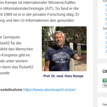
Sch
ns Kempe ist internationaler Wissenschaftler,
R
n Informationstechnologie (AIT). So fand er die
1989 ist er in der privaten Forschung tätig. Er
E
ng und den Ur-Informationen des gesunden
G
Jah
2
ur Genopuls-
2
2
ax62 für die
2
sfeld des Menschen
2
m Kongress gibt es
de unter seinem
en dann das Rulax62
Üb
esunde
essteilnahme
https://www.ubuntuspirit.vision/
Neu