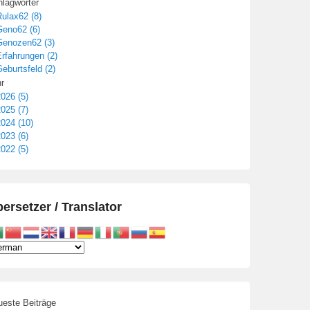
lagwörter
ulax62 (8)
Geno62 (6)
Genozen62 (3)
rfahrungen (2)
eburtsfeld (2)
r
026 (5)
025 (7)
024 (10)
023 (6)
022 (5)
ersetzer / Translator
este Beiträge