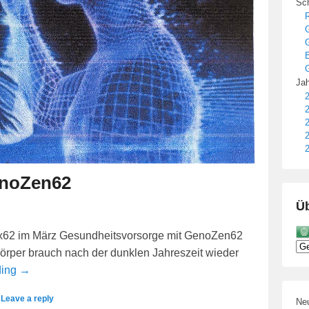
Sch
R
E
G
Jah
2
2
2
2
2
enoZen62
Üb
x62 im März Gesundheitsvorsorge mit GenoZen62
 Körper brauch nach der dunklen Jahreszeit wieder
ding →
|
Leave a reply
Neu