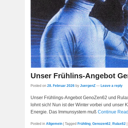
Unser Frühlins-Angebot G
Posted on
28. Februar 2026
by
JuergenZ
—
Leave a reply
Unser Frühlings-Angebot GenoZen62 und Rula
lohnt sich! Nun ist der Winter vorbei und unser
Energie. Das Immunsystem muß
Continue Rea
Posted in
Allgemein
|
Tagged
Frühling
,
Genozen62
,
Rulax62