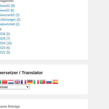
lagwörter
ulax62 (8)
Geno62 (6)
Genozen62 (3)
rfahrungen (2)
eburtsfeld (2)
r
026 (5)
025 (7)
024 (10)
023 (6)
022 (5)
ersetzer / Translator
este Beiträge