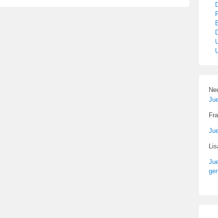
Ne
Ju
Fra
Ju
Li
Ju
gen