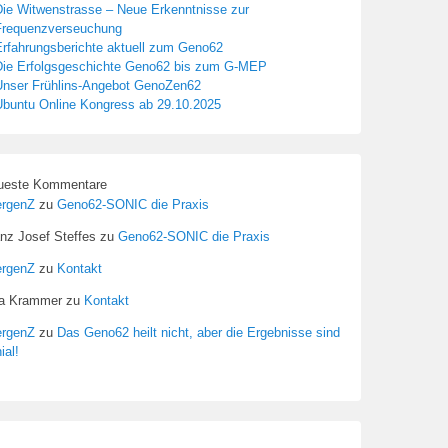
Die Witwenstrasse – Neue Erkenntnisse zur
Frequenzverseuchung
Erfahrungsberichte aktuell zum Geno62
Die Erfolgsgeschichte Geno62 bis zum G-MEP
Unser Frühlins-Angebot GenoZen62
Ubuntu Online Kongress ab 29.10.2025
ueste Kommentare
ergenZ
zu
Geno62-SONIC die Praxis
nz Josef Steffes
zu
Geno62-SONIC die Praxis
ergenZ
zu
Kontakt
sa Krammer
zu
Kontakt
ergenZ
zu
Das Geno62 heilt nicht, aber die Ergebnisse sind
ial!