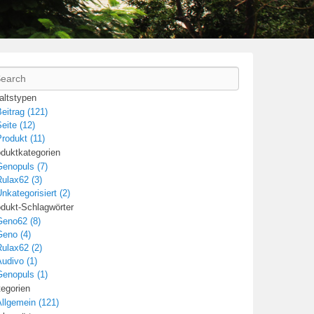
arch
altstypen
eitrag (121)
eite (12)
rodukt (11)
duktkategorien
Genopuls (7)
ulax62 (3)
nkategorisiert (2)
dukt-Schlagwörter
Geno62 (8)
Geno (4)
ulax62 (2)
udivo (1)
Genopuls (1)
egorien
llgemein (121)