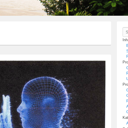
Se
Inh
B
S
P
Pro
R
U
Pro
R
A
Kat
A