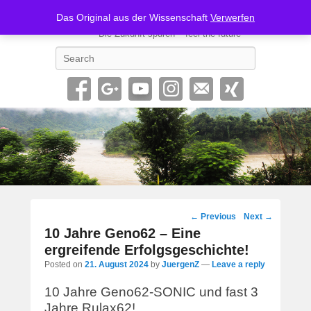
Geno62-SONIC
Das Original aus der Wissenschaft
Verwerfen
Die Zukunft spüren – feel the future
Search
Post
←
Previous
Next
→
navigation
10 Jahre Geno62 – Eine
ergreifende Erfolgsgeschichte!
Posted on
21. August 2024
by
JuergenZ
—
Leave a reply
10 Jahre Geno62-SONIC und fast 3
Jahre Rulax62!