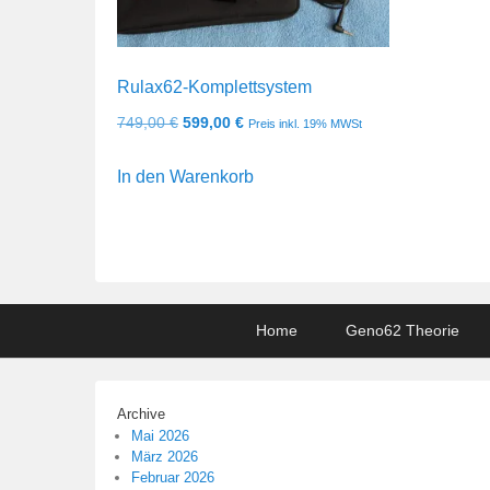
Rulax62-Komplettsystem
Ursprünglicher
Aktueller
749,00
€
599,00
€
Preis inkl. 19% MWSt
Preis
Preis
In den Warenkorb
war:
ist:
749,00 €
599,00 €.
Footer
Home
Geno62 Theorie
menu
Archive
Mai 2026
März 2026
Februar 2026