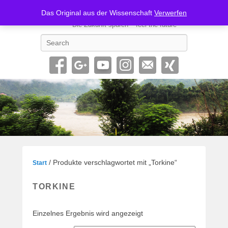
Geno62-SONIC
Das Original aus der Wissenschaft
Verwerfen
Die Zukunft spüren – feel the future
Search
/ Produkte verschlagwortet mit „Torkine“
Start
TORKINE
Einzelnes Ergebnis wird angezeigt